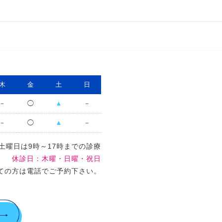
木
金
土
日
－
◯
▲
－
－
◯
▲
－
土曜日は9時～17時までの診療
休診日：木曜・日曜・祝日
ての方は電話でご予約下さい。